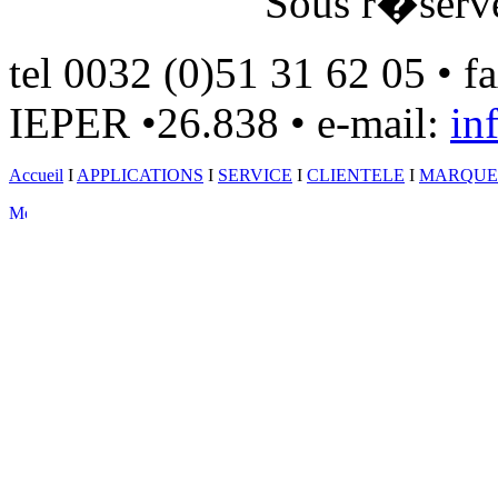
Sous r�serve
tel 0032 (0)51 31 62 05 • 
IEPER •26.838 • e-mail:
in
Accueil
I
APPLICATIONS
I
SERVICE
I
CLIENTELE
I
MARQUE