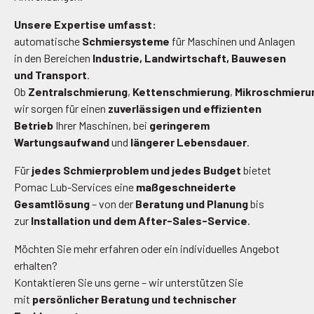
Unsere Expertise umfasst:
automatische
Schmiersysteme
für Maschinen und Anlagen
in den Bereichen
Industrie, Landwirtschaft, Bauwesen
und Transport
.
Ob
Zentralschmierung
,
Kettenschmierung
,
Mikroschmieru
wir sorgen für einen
zuverlässigen und effizienten
Betrieb
Ihrer Maschinen, bei
geringerem
Wartungsaufwand
und
längerer Lebensdauer
.
Für
jedes Schmierproblem und jedes Budget
bietet
Pomac Lub-Services eine
maßgeschneiderte
Gesamtlösung
– von der
Beratung und Planung
bis
zur
Installation und dem After-Sales-Service
.
Möchten Sie mehr erfahren oder ein individuelles Angebot
erhalten?
Kontaktieren Sie uns gerne – wir unterstützen Sie
mit
persönlicher Beratung und technischer