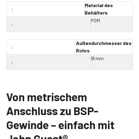
Material des
Behälters
POM
Außendurchmesser des
Rohrs
18 mm
Von metrischem
Anschluss zu BSP-
Gewinde – einfach mit
John Guest®