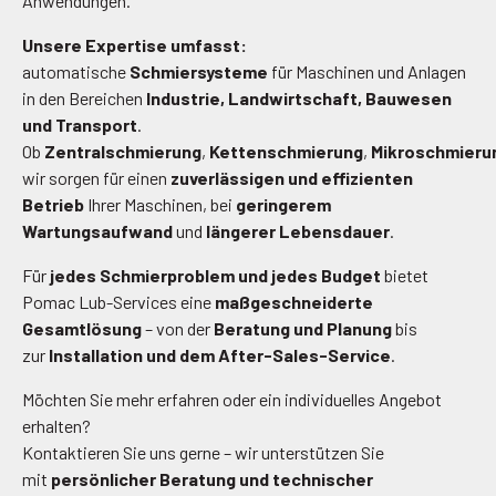
Anwendungen.
Unsere Expertise umfasst:
automatische
Schmiersysteme
für Maschinen und Anlagen
in den Bereichen
Industrie, Landwirtschaft, Bauwesen
und Transport
.
Ob
Zentralschmierung
,
Kettenschmierung
,
Mikroschmieru
wir sorgen für einen
zuverlässigen und effizienten
Betrieb
Ihrer Maschinen, bei
geringerem
Wartungsaufwand
und
längerer Lebensdauer
.
Für
jedes Schmierproblem und jedes Budget
bietet
Pomac Lub-Services eine
maßgeschneiderte
Gesamtlösung
– von der
Beratung und Planung
bis
zur
Installation und dem After-Sales-Service
.
Möchten Sie mehr erfahren oder ein individuelles Angebot
erhalten?
Kontaktieren Sie uns gerne – wir unterstützen Sie
mit
persönlicher Beratung und technischer