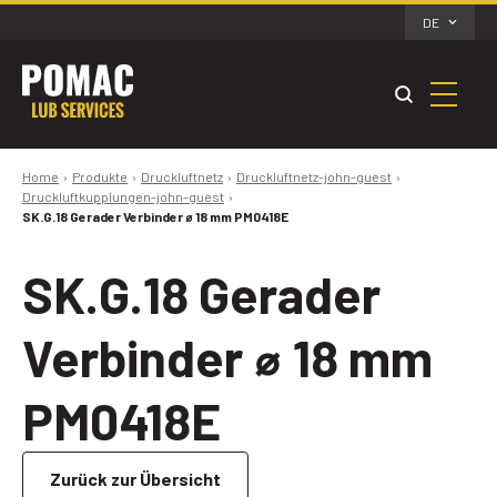
DE
Home
Produkte
Druckluftnetz
Druckluftnetz-john-guest
Druckluftkupplungen-john-guest
SK.G.18 Gerader Verbinder ⌀ 18 mm PM0418E
SK.G.18 Gerader
Verbinder ⌀ 18 mm
PM0418E
Zurück zur Übersicht